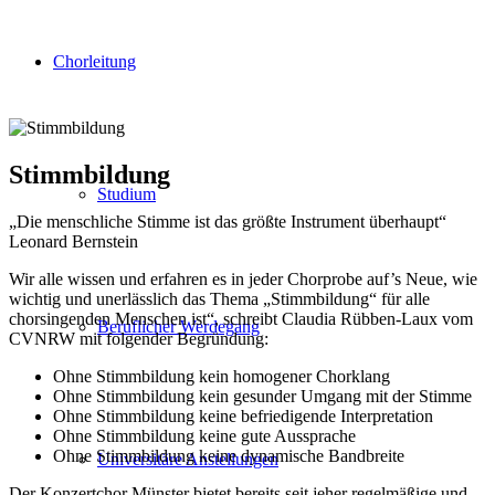
Chorleitung
Stimmbildung
Studium
„Die menschliche Stimme ist das größte Instrument überhaupt“
Leonard Bernstein
Wir alle wissen und erfahren es in jeder Chorprobe auf’s Neue, wie
wichtig und unerlässlich das Thema „Stimmbildung“ für alle
chorsingenden Menschen ist“, schreibt Claudia Rübben-Laux vom
Beruflicher Werdegang
CVNRW mit folgender Begründung:
Ohne Stimmbildung kein homogener Chorklang
Ohne Stimmbildung kein gesunder Umgang mit der Stimme
Ohne Stimmbildung keine befriedigende Interpretation
Ohne Stimmbildung keine gute Aussprache
Ohne Stimmbildung keine dynamische Bandbreite
Universitäre Anstellungen
Der Konzertchor Münster bietet bereits seit jeher regelmäßige und