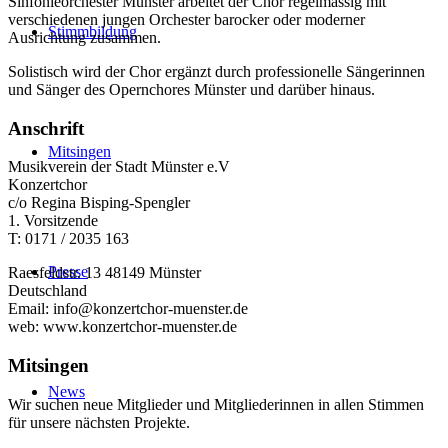
Sinfonieorchester Münster arbeitet der Chor regelmässig mit
verschiedenen jungen Orchester barocker oder moderner
Stimmbildung
Ausrichtung zusammen.
Solistisch wird der Chor ergänzt durch professionelle Sängerinnen
und Sänger des Opernchores Münster und darüber hinaus.
Anschrift
Mitsingen
Musikverein der Stadt Münster e.V
Konzertchor
c/o Regina Bisping-Spengler
1. Vorsitzende
T: 0171 / 2035 163
Presse
Raesfeldstr. 13 48149 Münster
Deutschland
Email: info@konzertchor-muenster.de
web: www.konzertchor-muenster.de
Mitsingen
News
Wir suchen neue Mitglieder und Mitgliederinnen in allen Stimmen
für unsere nächsten Projekte.